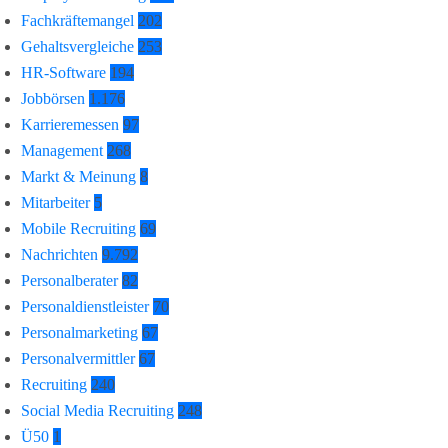
Fachkräftemangel
202
Gehaltsvergleiche
253
HR-Software
194
Jobbörsen
1.176
Karrieremessen
97
Management
268
Markt & Meinung
8
Mitarbeiter
5
Mobile Recruiting
69
Nachrichten
9.792
Personalberater
82
Personaldienstleister
70
Personalmarketing
67
Personalvermittler
67
Recruiting
240
Social Media Recruiting
248
Ü50
1