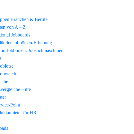
uppen Branchen & Berufe
sen von A – Z
tional Jobboards
ik der Jobbörsen-Erhebung
tion Jobbörsen, Jobsuchmaschinen
e
Joblotse
Jobwatch
eiche
vergleiche Hilfe
ster
vice-Point
duktanbieter für HR
oads