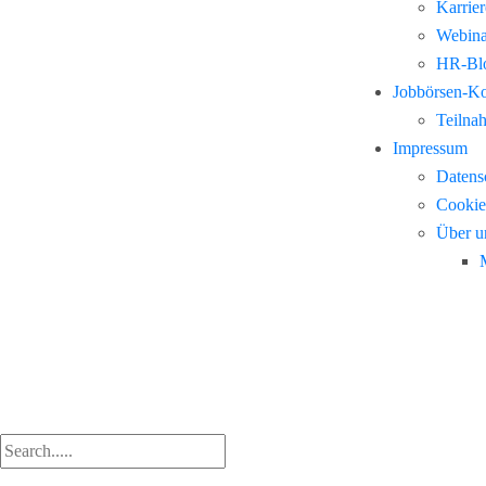
Karrie
Webina
HR-Blo
Jobbörsen-K
Teilna
Impressum
Datens
Cookie
Über u