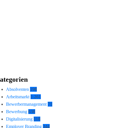
ategorien
Absolventen
198
Arbeitsmarkt
1.261
Bewerbermanagement
71
Bewerbung
638
Digitalisierung
118
Employer Branding
344