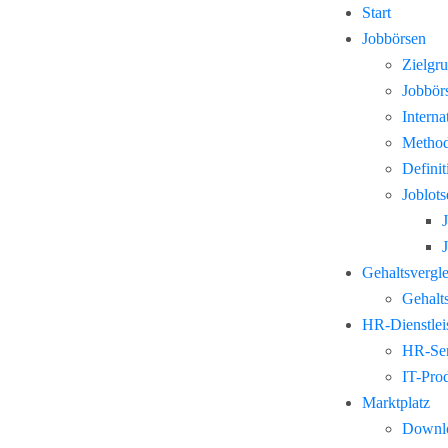
Start
Jobbörsen
Zielgr
Jobbör
Interna
Method
Defini
Joblots
Gehaltsvergl
Gehalts
HR-Dienstlei
HR-Ser
IT-Pro
Marktplatz
Downl