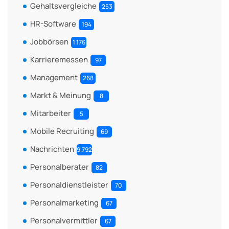
Gehaltsvergleiche
253
HR-Software
194
Jobbörsen
1.176
Karrieremessen
97
Management
268
Markt & Meinung
8
Mitarbeiter
5
Mobile Recruiting
69
Nachrichten
9.792
Personalberater
82
Personaldienstleister
70
Personalmarketing
67
Personalvermittler
67