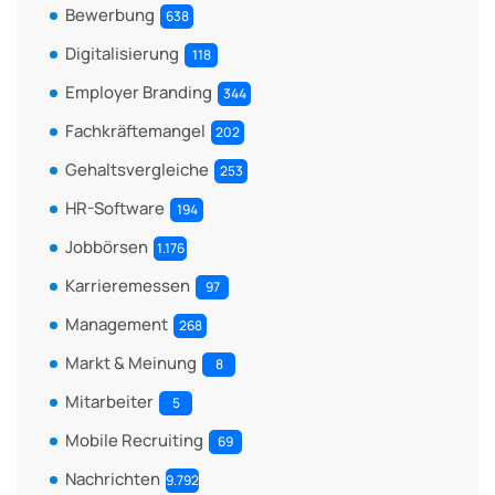
Bewerbung
638
Digitalisierung
118
Employer Branding
344
Fachkräftemangel
202
Gehaltsvergleiche
253
HR-Software
194
Jobbörsen
1.176
Karrieremessen
97
Management
268
Markt & Meinung
8
Mitarbeiter
5
Mobile Recruiting
69
Nachrichten
9.792