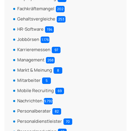
Fachkräftemangel
202
Gehaltsvergleiche
253
HR-Software
194
Jobbörsen
1.176
Karrieremessen
97
Management
268
Markt & Meinung
8
Mitarbeiter
5
Mobile Recruiting
69
Nachrichten
9.792
Personalberater
82
Personaldienstleister
70