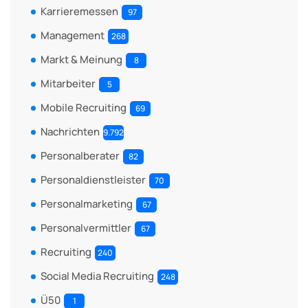
Karrieremessen
97
Management
268
Markt & Meinung
8
Mitarbeiter
5
Mobile Recruiting
69
Nachrichten
9.792
Personalberater
82
Personaldienstleister
70
Personalmarketing
67
Personalvermittler
67
Recruiting
240
Social Media Recruiting
248
Ü50
1