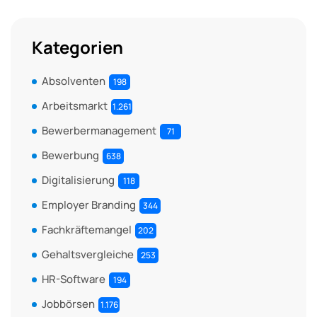
Kategorien
Absolventen
198
Arbeitsmarkt
1.261
Bewerbermanagement
71
Bewerbung
638
Digitalisierung
118
Employer Branding
344
Fachkräftemangel
202
Gehaltsvergleiche
253
HR-Software
194
Jobbörsen
1.176