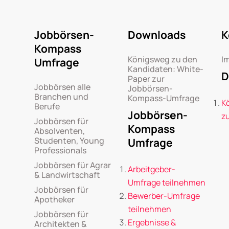
Jobbörsen-
Downloads
K
Kompass
Königsweg zu den
I
Umfrage
Kandidaten: White-
D
Paper zur
Jobbörsen alle
Jobbörsen-
Branchen und
Kompass-Umfrage
K
Berufe
Jobbörsen-
z
Jobbörsen für
Kompass
Absolventen,
Studenten, Young
Umfrage
Professionals
Jobbörsen für Agrar
Arbeitgeber-
& Landwirtschaft
Umfrage teilnehmen
Jobbörsen für
Bewerber-Umfrage
Apotheker
teilnehmen
Jobbörsen für
Ergebnisse &
Architekten &