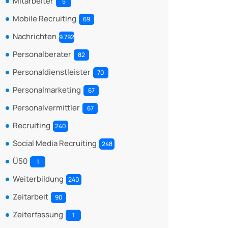
Mitarbeiter
5
Mobile Recruiting
69
Nachrichten
9.792
Personalberater
82
Personaldienstleister
70
Personalmarketing
67
Personalvermittler
67
Recruiting
240
Social Media Recruiting
248
Ü50
1
Weiterbildung
240
Zeitarbeit
90
Zeiterfassung
1