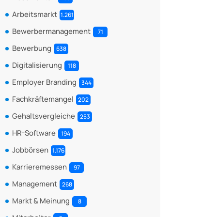
Arbeitsmarkt
1.261
Bewerbermanagement
71
Bewerbung
638
Digitalisierung
118
Employer Branding
344
Fachkräftemangel
202
Gehaltsvergleiche
253
HR-Software
194
Jobbörsen
1.176
Karrieremessen
97
Management
268
Markt & Meinung
8