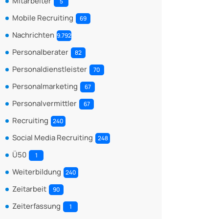
Mitarbeiter
5
Mobile Recruiting
69
Nachrichten
9.792
Personalberater
82
Personaldienstleister
70
Personalmarketing
67
Personalvermittler
67
Recruiting
240
Social Media Recruiting
248
Ü50
1
Weiterbildung
240
Zeitarbeit
90
Zeiterfassung
1