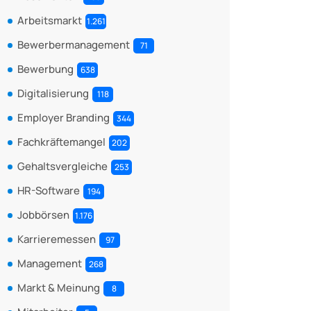
Arbeitsmarkt
1.261
Bewerbermanagement
71
Bewerbung
638
Digitalisierung
118
Employer Branding
344
Fachkräftemangel
202
Gehaltsvergleiche
253
HR-Software
194
Jobbörsen
1.176
Karrieremessen
97
Management
268
Markt & Meinung
8