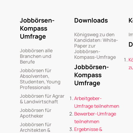
Jobbörsen-
Downloads
K
Kompass
Königsweg zu den
I
Umfrage
Kandidaten: White-
D
Paper zur
Jobbörsen alle
Jobbörsen-
Branchen und
Kompass-Umfrage
K
Berufe
Jobbörsen-
z
Jobbörsen für
Kompass
Absolventen,
Studenten, Young
Umfrage
Professionals
Jobbörsen für Agrar
Arbeitgeber-
& Landwirtschaft
Umfrage teilnehmen
Jobbörsen für
Bewerber-Umfrage
Apotheker
teilnehmen
Jobbörsen für
Ergebnisse &
Architekten &