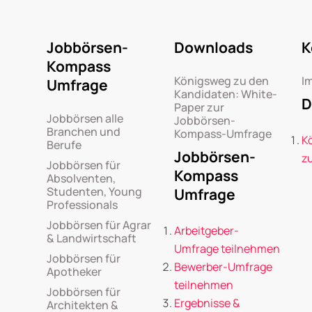
Jobbörsen-
Downloads
K
Kompass
Königsweg zu den
I
Umfrage
Kandidaten: White-
D
Paper zur
Jobbörsen alle
Jobbörsen-
Branchen und
Kompass-Umfrage
K
Berufe
Jobbörsen-
z
Jobbörsen für
Kompass
Absolventen,
Studenten, Young
Umfrage
Professionals
Jobbörsen für Agrar
Arbeitgeber-
& Landwirtschaft
Umfrage teilnehmen
Jobbörsen für
Bewerber-Umfrage
Apotheker
teilnehmen
Jobbörsen für
Ergebnisse &
Architekten &