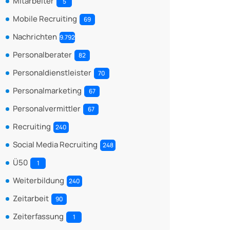
Mitarbeiter
5
Mobile Recruiting
69
Nachrichten
9.792
Personalberater
82
Personaldienstleister
70
Personalmarketing
67
Personalvermittler
67
Recruiting
240
Social Media Recruiting
248
Ü50
1
Weiterbildung
240
Zeitarbeit
90
Zeiterfassung
1