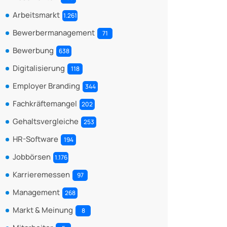
Arbeitsmarkt
1.261
Bewerbermanagement
71
Bewerbung
638
Digitalisierung
118
Employer Branding
344
Fachkräftemangel
202
Gehaltsvergleiche
253
HR-Software
194
Jobbörsen
1.176
Karrieremessen
97
Management
268
Markt & Meinung
8