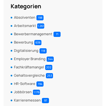
Kategorien
Absolventen
198
Arbeitsmarkt
1.261
Bewerbermanagement
71
Bewerbung
638
Digitalisierung
118
Employer Branding
344
Fachkräftemangel
202
Gehaltsvergleiche
253
HR-Software
194
Jobbörsen
1.176
Karrieremessen
97