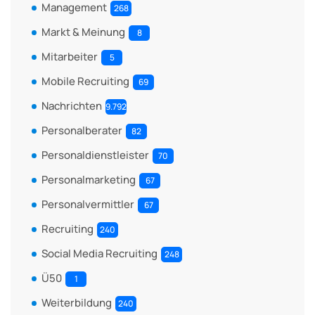
Management
268
Markt & Meinung
8
Mitarbeiter
5
Mobile Recruiting
69
Nachrichten
9.792
Personalberater
82
Personaldienstleister
70
Personalmarketing
67
Personalvermittler
67
Recruiting
240
Social Media Recruiting
248
Ü50
1
Weiterbildung
240