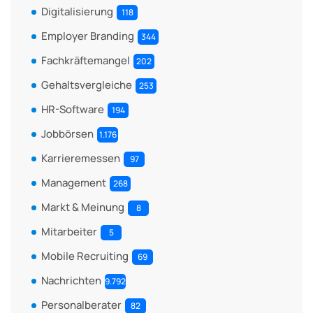
Digitalisierung
118
Employer Branding
344
Fachkräftemangel
202
Gehaltsvergleiche
253
HR-Software
194
Jobbörsen
1.176
Karrieremessen
97
Management
268
Markt & Meinung
8
Mitarbeiter
5
Mobile Recruiting
69
Nachrichten
9.792
Personalberater
82