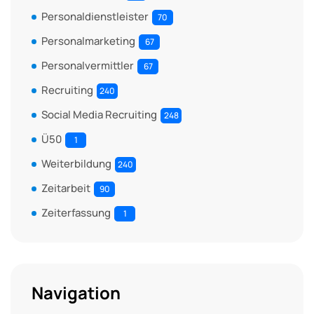
Personaldienstleister
70
Personalmarketing
67
Personalvermittler
67
Recruiting
240
Social Media Recruiting
248
Ü50
1
Weiterbildung
240
Zeitarbeit
90
Zeiterfassung
1
Navigation