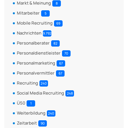
Markt & Meinung
8
Mitarbeiter
5
Mobile Recruiting
69
Nachrichten
9.792
Personalberater
82
Personaldienstleister
70
Personalmarketing
67
Personalvermittler
67
Recruiting
240
Social Media Recruiting
248
Ü50
1
Weiterbildung
240
Zeitarbeit
90