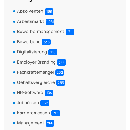
Absolventen
198
Arbeitsmarkt
1.261
Bewerbermanagement
71
Bewerbung
638
Digitalisierung
118
Employer Branding
344
Fachkräftemangel
202
Gehaltsvergleiche
253
HR-Software
194
Jobbörsen
1.176
Karrieremessen
97
Management
268