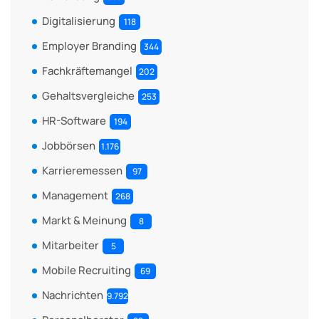
Digitalisierung
118
Employer Branding
344
Fachkräftemangel
202
Gehaltsvergleiche
253
HR-Software
194
Jobbörsen
1.176
Karrieremessen
97
Management
268
Markt & Meinung
8
Mitarbeiter
5
Mobile Recruiting
69
Nachrichten
9.792