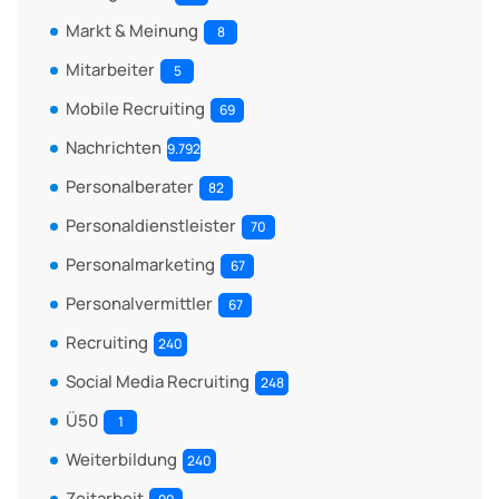
Markt & Meinung
8
Mitarbeiter
5
Mobile Recruiting
69
Nachrichten
9.792
Personalberater
82
Personaldienstleister
70
Personalmarketing
67
Personalvermittler
67
Recruiting
240
Social Media Recruiting
248
Ü50
1
Weiterbildung
240
Zeitarbeit