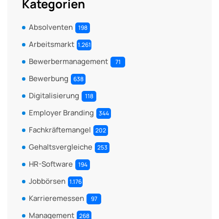
Kategorien
Absolventen
198
Arbeitsmarkt
1.261
Bewerbermanagement
71
Bewerbung
638
Digitalisierung
118
Employer Branding
344
Fachkräftemangel
202
Gehaltsvergleiche
253
HR-Software
194
Jobbörsen
1.176
Karrieremessen
97
Management
268