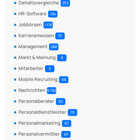
Gehaltsvergleiche
253
HR-Software
194
Jobbörsen
1.176
Karrieremessen
97
Management
268
Markt & Meinung
8
Mitarbeiter
5
Mobile Recruiting
69
Nachrichten
9.792
Personalberater
82
Personaldienstleister
70
Personalmarketing
67
Personalvermittler
67