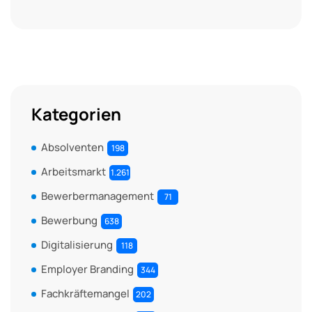
Kategorien
Absolventen
198
Arbeitsmarkt
1.261
Bewerbermanagement
71
Bewerbung
638
Digitalisierung
118
Employer Branding
344
Fachkräftemangel
202