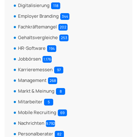
Digitalisierung
118
Employer Branding
344
Fachkräftemangel
202
Gehaltsvergleiche
253
HR-Software
194
Jobbörsen
1.176
Karrieremessen
97
Management
268
Markt & Meinung
8
Mitarbeiter
5
Mobile Recruiting
69
Nachrichten
9.792
Personalberater
82