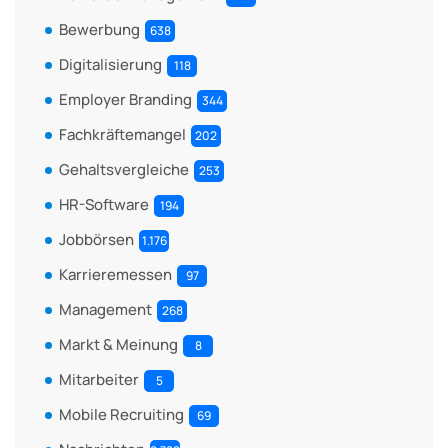
Bewerbung
638
Digitalisierung
118
Employer Branding
344
Fachkräftemangel
202
Gehaltsvergleiche
253
HR-Software
194
Jobbörsen
1.176
Karrieremessen
97
Management
268
Markt & Meinung
8
Mitarbeiter
5
Mobile Recruiting
69