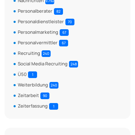
Nachrichten
9.792
Personalberater
82
Personaldienstleister
70
Personalmarketing
67
Personalvermittler
67
Recruiting
240
Social Media Recruiting
248
Ü50
1
Weiterbildung
240
Zeitarbeit
90
Zeiterfassung
1