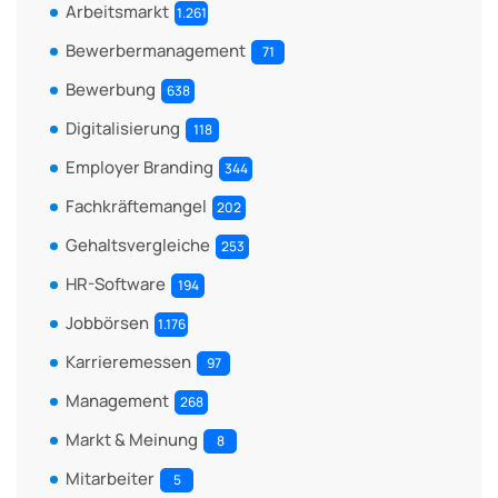
Arbeitsmarkt
1.261
Bewerbermanagement
71
Bewerbung
638
Digitalisierung
118
Employer Branding
344
Fachkräftemangel
202
Gehaltsvergleiche
253
HR-Software
194
Jobbörsen
1.176
Karrieremessen
97
Management
268
Markt & Meinung
8
Mitarbeiter
5