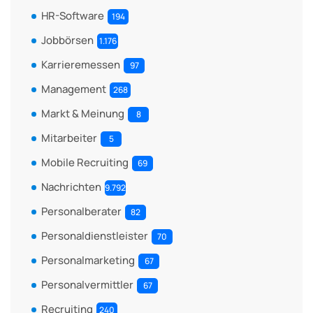
HR-Software
194
Jobbörsen
1.176
Karrieremessen
97
Management
268
Markt & Meinung
8
Mitarbeiter
5
Mobile Recruiting
69
Nachrichten
9.792
Personalberater
82
Personaldienstleister
70
Personalmarketing
67
Personalvermittler
67
Recruiting
240