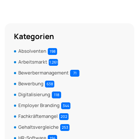
Kategorien
Absolventen
198
Arbeitsmarkt
1.261
Bewerbermanagement
71
Bewerbung
638
Digitalisierung
118
Employer Branding
344
Fachkräftemangel
202
Gehaltsvergleiche
253
HR-Software
194