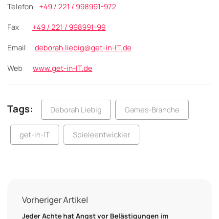
Telefon
+49 / 221 / 998991-972
Fax
+49 / 221 / 998991-99
Email
deborah.liebig@get-in-IT.de
Web
www.get-in-IT.de
Tags:
Deborah Liebig
Games-Branche
get-in-IT
Spieleentwickler
Vorheriger Artikel
Jeder Achte hat Angst vor Belästigungen im