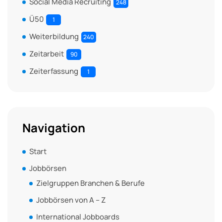
Social Media Recruiting
248
Ü50
1
Weiterbildung
240
Zeitarbeit
90
Zeiterfassung
1
Navigation
Start
Jobbörsen
Zielgruppen Branchen & Berufe
Jobbörsen von A – Z
International Jobboards