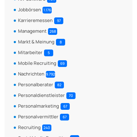
Jobbörsen
1.176
Karrieremessen
97
Management
268
Markt & Meinung
8
Mitarbeiter
5
Mobile Recruiting
69
Nachrichten
9.792
Personalberater
82
Personaldienstleister
70
Personalmarketing
67
Personalvermittler
67
Recruiting
240