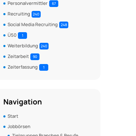
Personalvermittler
67
Recruiting
240
Social Media Recruiting
248
Ü50
1
Weiterbildung
240
Zeitarbeit
90
Zeiterfassung
1
Navigation
Start
Jobbörsen
Zielgruppen Branchen & Berufe