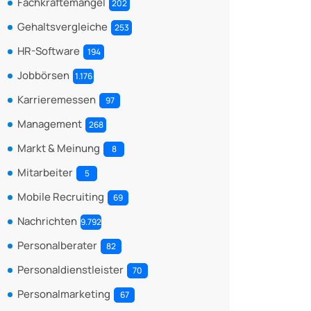
Fachkräftemangel
202
Gehaltsvergleiche
253
HR-Software
194
Jobbörsen
1.176
Karrieremessen
97
Management
268
Markt & Meinung
8
Mitarbeiter
5
Mobile Recruiting
69
Nachrichten
9.792
Personalberater
82
Personaldienstleister
70
Personalmarketing
67