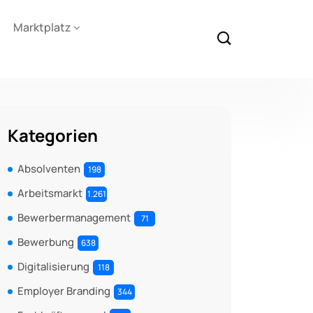
Marktplatz
Kategorien
Absolventen
198
Arbeitsmarkt
1.261
Bewerbermanagement
71
Bewerbung
638
Digitalisierung
118
Employer Branding
344