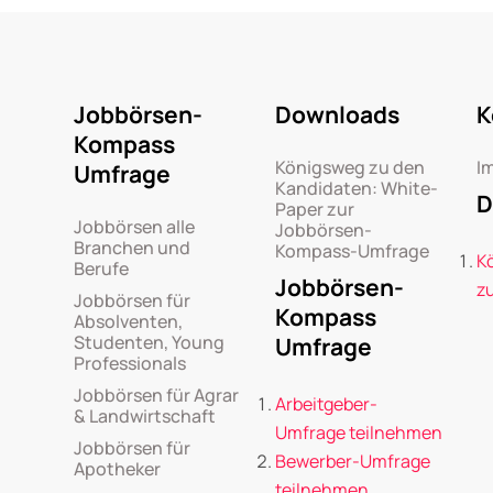
Jobbörsen-
Downloads
K
Kompass
Königsweg zu den
I
Umfrage
Kandidaten: White-
D
Paper zur
Jobbörsen alle
Jobbörsen-
Branchen und
Kompass-Umfrage
K
Berufe
Jobbörsen-
z
Jobbörsen für
Kompass
Absolventen,
Studenten, Young
Umfrage
Professionals
Jobbörsen für Agrar
Arbeitgeber-
& Landwirtschaft
Umfrage teilnehmen
Jobbörsen für
Bewerber-Umfrage
Apotheker
teilnehmen