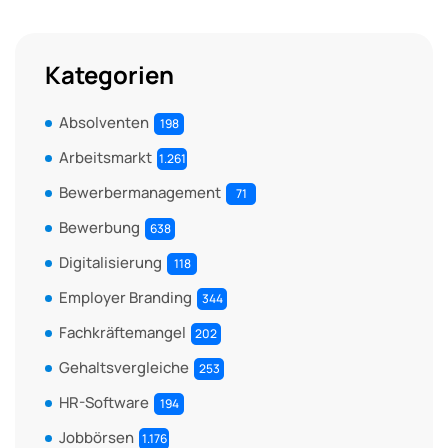
Kategorien
Absolventen
198
Arbeitsmarkt
1.261
Bewerbermanagement
71
Bewerbung
638
Digitalisierung
118
Employer Branding
344
Fachkräftemangel
202
Gehaltsvergleiche
253
HR-Software
194
Jobbörsen
1.176