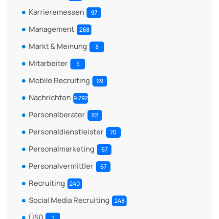
Karrieremessen
97
Management
268
Markt & Meinung
8
Mitarbeiter
5
Mobile Recruiting
69
Nachrichten
9.792
Personalberater
82
Personaldienstleister
70
Personalmarketing
67
Personalvermittler
67
Recruiting
240
Social Media Recruiting
248
Ü50
1