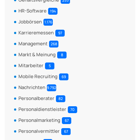
253
HR-Software
194
Jobbörsen
1.176
Karrieremessen
97
Management
268
Markt & Meinung
8
Mitarbeiter
5
Mobile Recruiting
69
Nachrichten
9.792
Personalberater
82
Personaldienstleister
70
Personalmarketing
67
Personalvermittler
67