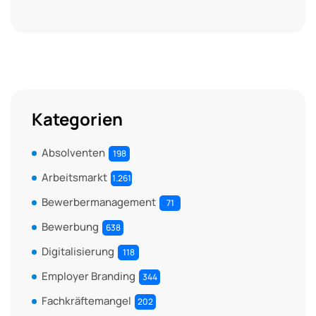
Kategorien
Absolventen
198
Arbeitsmarkt
1.261
Bewerbermanagement
71
Bewerbung
638
Digitalisierung
118
Employer Branding
344
Fachkräftemangel
202