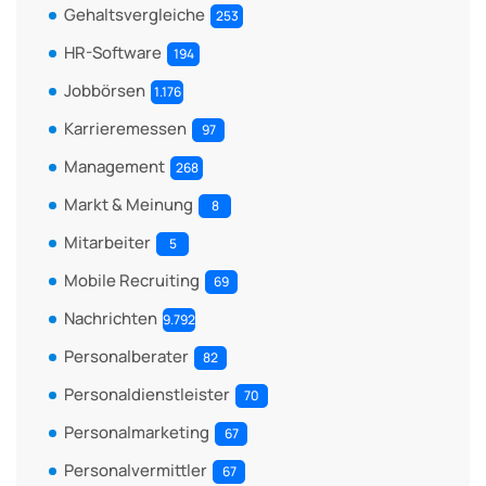
Gehaltsvergleiche
253
HR-Software
194
Jobbörsen
1.176
Karrieremessen
97
Management
268
Markt & Meinung
8
Mitarbeiter
5
Mobile Recruiting
69
Nachrichten
9.792
Personalberater
82
Personaldienstleister
70
Personalmarketing
67
Personalvermittler
67