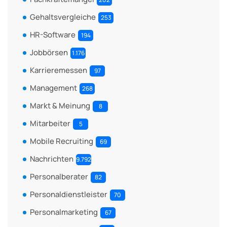
Gehaltsvergleiche
253
HR-Software
194
Jobbörsen
1.176
Karrieremessen
97
Management
268
Markt & Meinung
8
Mitarbeiter
5
Mobile Recruiting
69
Nachrichten
9.792
Personalberater
82
Personaldienstleister
70
Personalmarketing
67