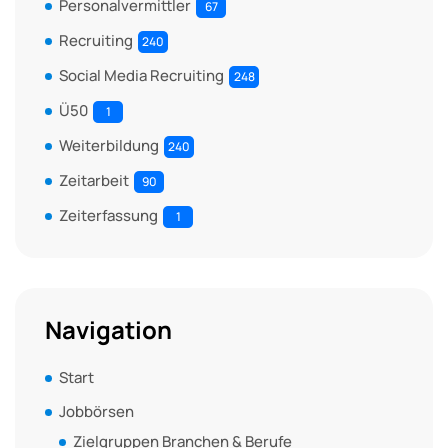
Personalvermittler
67
Recruiting
240
Social Media Recruiting
248
Ü50
1
Weiterbildung
240
Zeitarbeit
90
Zeiterfassung
1
Navigation
Start
Jobbörsen
Zielgruppen Branchen & Berufe