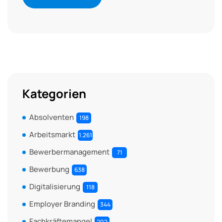
Kategorien
Absolventen
198
Arbeitsmarkt
1.261
Bewerbermanagement
71
Bewerbung
638
Digitalisierung
118
Employer Branding
344
Fachkräftemangel
202