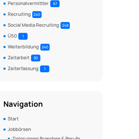
Personalvermittler
67
Recruiting
240
Social Media Recruiting
248
Ü50
1
Weiterbildung
240
Zeitarbeit
90
Zeiterfassung
1
Navigation
Start
Jobbörsen
Zielgruppen Branchen & Berufe