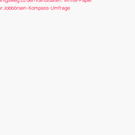
önigsweg zu den Kandidaten: White-Paper
ur Jobbörsen-Kompass-Umfrage