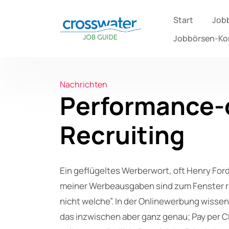
Start
Job
Jobbörsen-K
Nachrichten
Performance-o
Recruiting
Ein geflügeltes Werberwort, oft Henry For
meiner Werbeausgaben sind zum Fenster r
nicht welche”. In der Onlinewerbung wisse
das inzwischen aber ganz genau; Pay per Cl