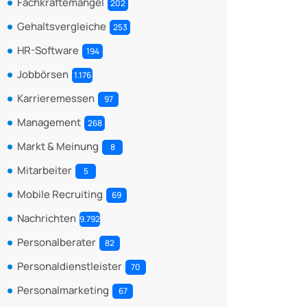
Fachkräftemangel
202
Gehaltsvergleiche
253
HR-Software
194
Jobbörsen
1.176
Karrieremessen
97
Management
268
Markt & Meinung
8
Mitarbeiter
5
Mobile Recruiting
69
Nachrichten
9.792
Personalberater
82
Personaldienstleister
70
Personalmarketing
67