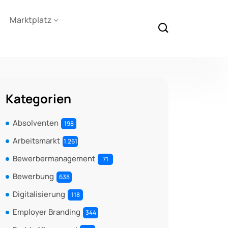
Marktplatz
Kategorien
Absolventen
198
Arbeitsmarkt
1.261
Bewerbermanagement
71
Bewerbung
638
Digitalisierung
118
Employer Branding
344