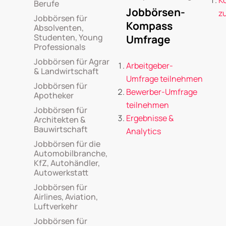
K
Berufe
Jobbörsen-
z
Jobbörsen für
Kompass
Absolventen,
Studenten, Young
Umfrage
Professionals
Jobbörsen für Agrar
Arbeitgeber-
& Landwirtschaft
Umfrage teilnehmen
Jobbörsen für
Bewerber-Umfrage
Apotheker
teilnehmen
Jobbörsen für
Ergebnisse &
Architekten &
Bauwirtschaft
Analytics
Jobbörsen für die
Automobilbranche,
KfZ, Autohändler,
Autowerkstatt
Jobbörsen für
Airlines, Aviation,
Luftverkehr
Jobbörsen für