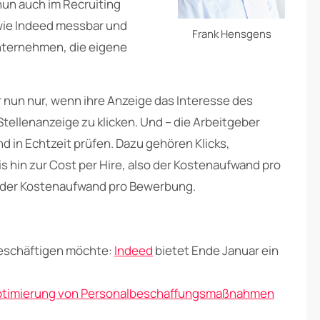
 nun auch im Recruiting
 wie Indeed messbar und
Frank Hensgens
Unternehmen, die eigene
r nun nur, wenn ihre Anzeige das Interesse des
tellenanzeige zu klicken. Und – die Arbeitgeber
d in Echtzeit prüfen. Dazu gehören Klicks,
s hin zur Cost per Hire, also der Kostenaufwand pro
so der Kostenaufwand pro Bewerbung.
eschäftigen möchte:
Indeed
bietet Ende Januar ein
 Optimierung von Personalbeschaffungsmaßnahmen