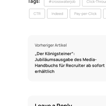
Tags:
#crosswaterjob
Click-Thro
CTR
Indeed
Pay-per-Click
Vorheriger Artikel
„Der Königsteiner“:
Jubiläumsausgabe des Media-
Handbuchs für Recruiter ab sofort
erhältlich
Leave a Reply