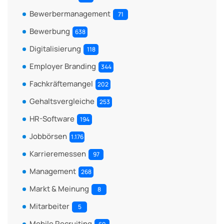
Bewerbermanagement
71
Bewerbung
638
Digitalisierung
118
Employer Branding
344
Fachkräftemangel
202
Gehaltsvergleiche
253
HR-Software
194
Jobbörsen
1.176
Karrieremessen
97
Management
268
Markt & Meinung
8
Mitarbeiter
5
Mobile Recruiting