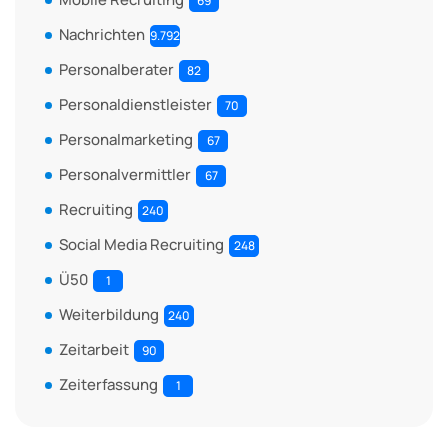
69
Nachrichten
9.792
Personalberater
82
Personaldienstleister
70
Personalmarketing
67
Personalvermittler
67
Recruiting
240
Social Media Recruiting
248
Ü50
1
Weiterbildung
240
Zeitarbeit
90
Zeiterfassung
1