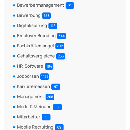
Bewerbermanagement
71
Bewerbung
638
Digitalisierung
118
Employer Branding
344
Fachkräftemangel
202
Gehaltsvergleiche
253
HR-Software
194
Jobbörsen
1.176
Karrieremessen
97
Management
268
Markt & Meinung
8
Mitarbeiter
5
Mobile Recruiting
69