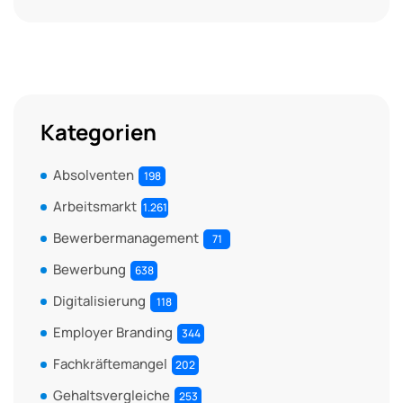
Kategorien
Absolventen
198
Arbeitsmarkt
1.261
Bewerbermanagement
71
Bewerbung
638
Digitalisierung
118
Employer Branding
344
Fachkräftemangel
202
Gehaltsvergleiche
253