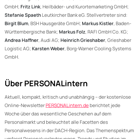
GmbH;
Fritz Link
, Heilbäder- und Kurortemarketing GmbH;
Stefanie Spaeth
Leutkircher Bank eG. Stellvertreter sind:
Birgit Blum
, BSH Hausgeräte GmbH;
Markus Kistler
, Baden-
Württembergische Bank;
Markus Folz
, RAFI GmbH Co. KG;
Andrea Haffner
, Audi AG;
Heinrich Grieshaber
, Grieshaber
Logistic AG;
Karsten Weber
, Borg-Warner Cooling Systems
GmbH.
Über PERSONALintern
Aktuell, kompakt, kritisch und unabhängig – der kostenlose
Online-Newsletter
PERSONALintern.de
berichtet jede
Woche über das wesentliche Geschehen auf dem
Personalmarkt und beleuchtet alle Facetten des
Personalwesens in der DACH-Region. Das Themenspektrum
umfasst Personalveränderungen, Trends und Studien im