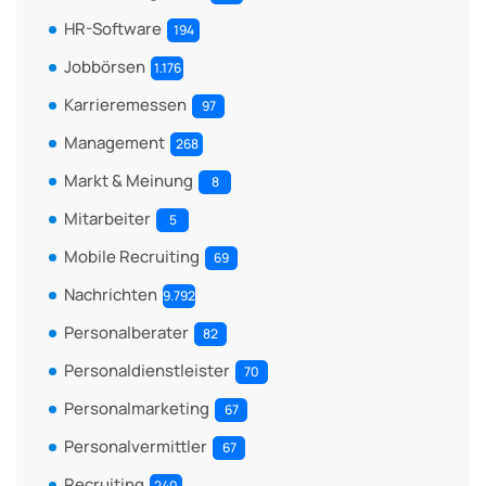
HR-Software
194
Jobbörsen
1.176
Karrieremessen
97
Management
268
Markt & Meinung
8
Mitarbeiter
5
Mobile Recruiting
69
Nachrichten
9.792
Personalberater
82
Personaldienstleister
70
Personalmarketing
67
Personalvermittler
67
Recruiting
240