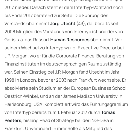
2017 nieder. Danach steht er dem Interhyp-Vorstand noch
bis Ende 2017 beratend zur Seite. Die Führung des
Vorstands übernimmt
Jörg Utecht
(43), der bereits seit
2008 Mitglied des Vorstands von Interhyp ist und der von
Goris u.a. das Ressort
Human Resources
übernimmt. Vor
seinem Wechsel zu Interhyp war er Executive Director bei
J.P. Morgan, wo er für die Corporate Finance-Beratung von
Finanzinstituten im deutschsprachigen Raum zuständig
war. Seinen Einstieg bei J.P. Morgan fand Utecht im Jahr
1998 in London, bevor er 2003 nach Frankfurt wechselte. Er
absolvierte sein Studium an der European Business School,
Oestrich-Winkel, und an der James Madison University in
Harrisonburg, USA. Komplettiert wird das Führungsgremium
von Interhyp bereits zum 1. Februar 2017 durch
Tomas
Peeters
, bislang Head of Strategy bei der ING-DiBa in
Frankfurt. Unverändert in ihrer Rolle als Mitglied des