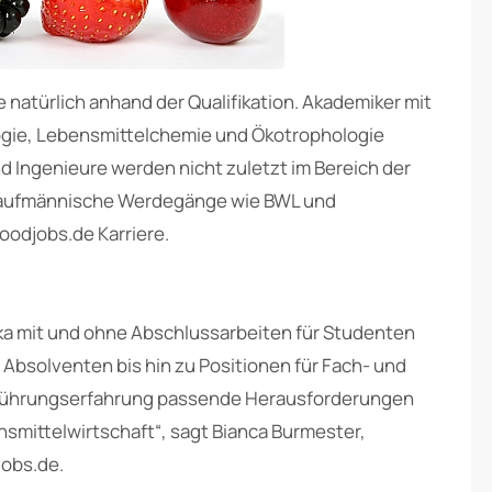
e natürlich anhand der Qualifikation. Akademiker mit
gie, Lebensmittelchemie und Ökotrophologie
nd Ingenieure werden nicht zuletzt im Bereich der
 kaufmännische Werdegänge wie BWL und
odjobs.de Karriere.
ka mit und ohne Abschlussarbeiten für Studenten
 Absolventen bis hin zu Positionen für Fach- und
 Führungserfahrung passende Herausforderungen
nsmittelwirtschaft“, sagt Bianca Burmester,
jobs.de.