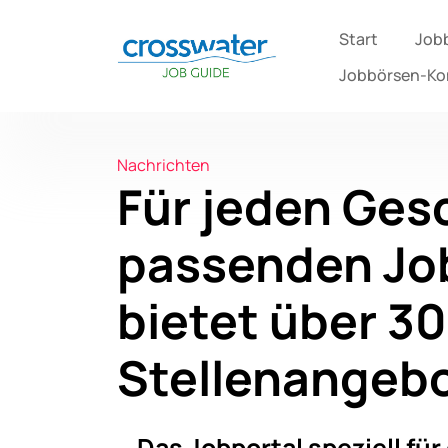
Start
Job
Jobbörsen-K
Nachrichten
Für jeden Ge
passenden Job
bietet über 3
Stellenangeb
Das Jobportal speziell für