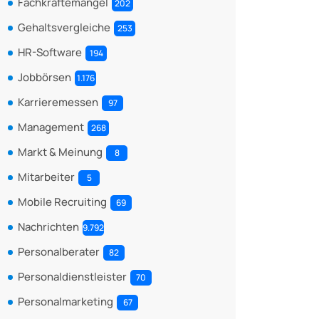
Fachkräftemangel
202
Gehaltsvergleiche
253
HR-Software
194
Jobbörsen
1.176
Karrieremessen
97
Management
268
Markt & Meinung
8
Mitarbeiter
5
Mobile Recruiting
69
Nachrichten
9.792
Personalberater
82
Personaldienstleister
70
Personalmarketing
67