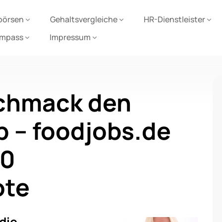
börsen
Gehaltsvergleiche
HR-Dienstleister
ompass
Impressum
schmack den
 – foodjobs.de
00
ote
 die