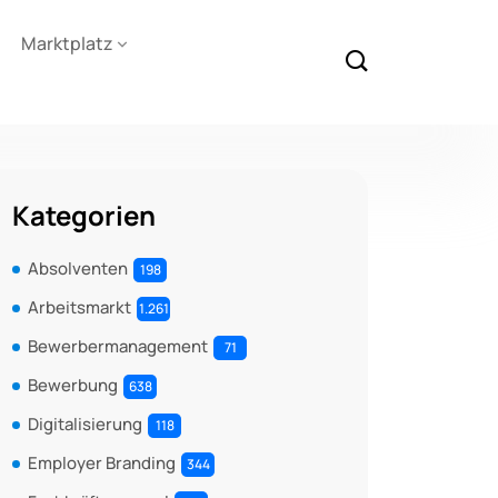
Marktplatz
Kategorien
Absolventen
198
Arbeitsmarkt
1.261
Bewerbermanagement
71
Bewerbung
638
Digitalisierung
118
Employer Branding
344