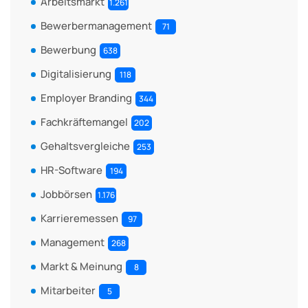
Arbeitsmarkt
1.261
Bewerbermanagement
71
Bewerbung
638
Digitalisierung
118
Employer Branding
344
Fachkräftemangel
202
Gehaltsvergleiche
253
HR-Software
194
Jobbörsen
1.176
Karrieremessen
97
Management
268
Markt & Meinung
8
Mitarbeiter
5