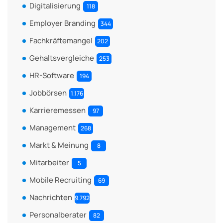
Digitalisierung
118
Employer Branding
344
Fachkräftemangel
202
Gehaltsvergleiche
253
HR-Software
194
Jobbörsen
1.176
Karrieremessen
97
Management
268
Markt & Meinung
8
Mitarbeiter
5
Mobile Recruiting
69
Nachrichten
9.792
Personalberater
82