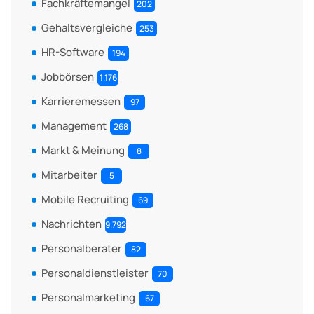
Fachkräftemangel
202
Gehaltsvergleiche
253
HR-Software
194
Jobbörsen
1.176
Karrieremessen
97
Management
268
Markt & Meinung
8
Mitarbeiter
5
Mobile Recruiting
69
Nachrichten
9.792
Personalberater
82
Personaldienstleister
70
Personalmarketing
67