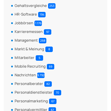
Gehaltsvergleiche
253
HR-Software
194
Jobbörsen
1.176
Karrieremessen
97
Management
268
Markt & Meinung
8
Mitarbeiter
5
Mobile Recruiting
69
Nachrichten
9.792
Personalberater
82
Personaldienstleister
70
Personalmarketing
67
Personalvermittler
67