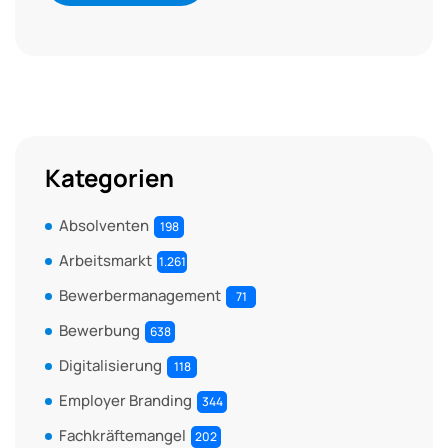
Kategorien
Absolventen
198
Arbeitsmarkt
1.261
Bewerbermanagement
71
Bewerbung
638
Digitalisierung
118
Employer Branding
344
Fachkräftemangel
202