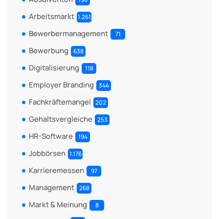
Arbeitsmarkt
1.261
Bewerbermanagement
71
Bewerbung
638
Digitalisierung
118
Employer Branding
344
Fachkräftemangel
202
Gehaltsvergleiche
253
HR-Software
194
Jobbörsen
1.176
Karrieremessen
97
Management
268
Markt & Meinung
8