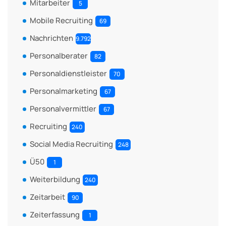
Mitarbeiter
5
Mobile Recruiting
69
Nachrichten
9.792
Personalberater
82
Personaldienstleister
70
Personalmarketing
67
Personalvermittler
67
Recruiting
240
Social Media Recruiting
248
Ü50
1
Weiterbildung
240
Zeitarbeit
90
Zeiterfassung
1