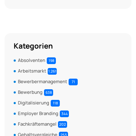
Kategorien
Absolventen
198
Arbeitsmarkt
1.261
Bewerbermanagement
71
Bewerbung
638
Digitalisierung
118
Employer Branding
344
Fachkräftemangel
202
Gehaltsvergleiche
253