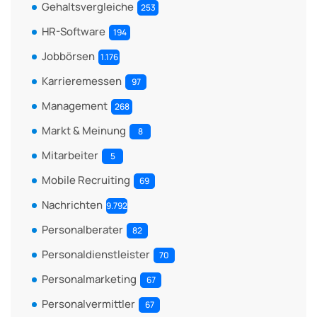
Gehaltsvergleiche
253
HR-Software
194
Jobbörsen
1.176
Karrieremessen
97
Management
268
Markt & Meinung
8
Mitarbeiter
5
Mobile Recruiting
69
Nachrichten
9.792
Personalberater
82
Personaldienstleister
70
Personalmarketing
67
Personalvermittler
67