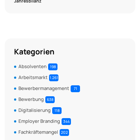
Jahresbilanz
Kategorien
Absolventen
198
Arbeitsmarkt
1.261
Bewerbermanagement
71
Bewerbung
638
Digitalisierung
118
Employer Branding
344
Fachkräftemangel
202