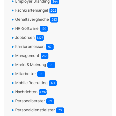
Employer Branding
344
Fachkräftemangel
202
Gehaltsvergleiche
253
HR-Software
194
Jobbörsen
1.176
Karrieremessen
97
Management
268
Markt & Meinung
8
Mitarbeiter
5
Mobile Recruiting
69
Nachrichten
9.792
Personalberater
82
Personaldienstleister
70