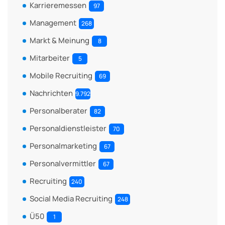
Karrieremessen
97
Management
268
Markt & Meinung
8
Mitarbeiter
5
Mobile Recruiting
69
Nachrichten
9.792
Personalberater
82
Personaldienstleister
70
Personalmarketing
67
Personalvermittler
67
Recruiting
240
Social Media Recruiting
248
Ü50
1