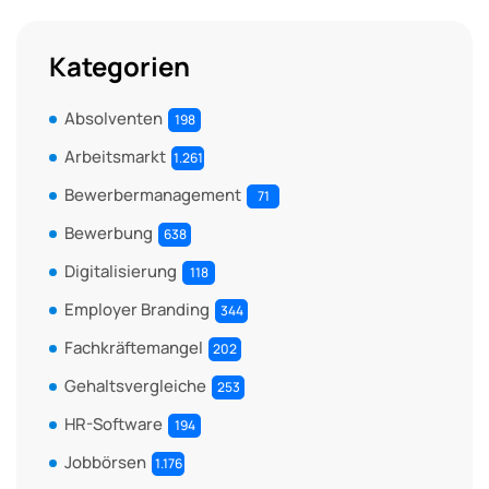
Kategorien
Absolventen
198
Arbeitsmarkt
1.261
Bewerbermanagement
71
Bewerbung
638
Digitalisierung
118
Employer Branding
344
Fachkräftemangel
202
Gehaltsvergleiche
253
HR-Software
194
Jobbörsen
1.176