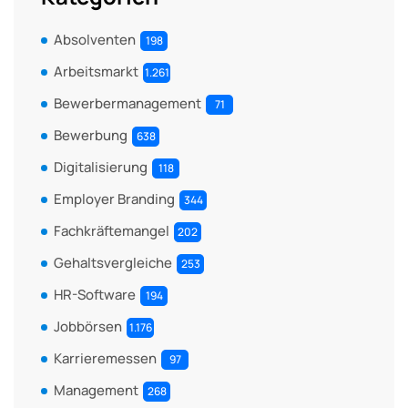
Absolventen
198
Arbeitsmarkt
1.261
Bewerbermanagement
71
Bewerbung
638
Digitalisierung
118
Employer Branding
344
Fachkräftemangel
202
Gehaltsvergleiche
253
HR-Software
194
Jobbörsen
1.176
Karrieremessen
97
Management
268