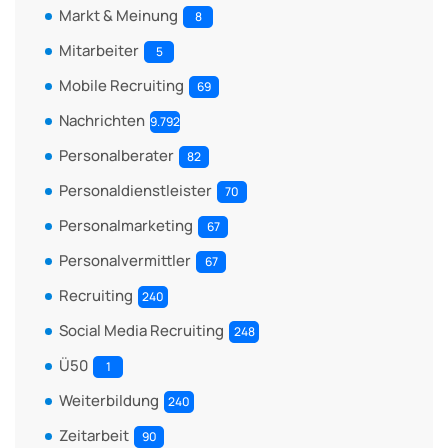
Markt & Meinung
8
Mitarbeiter
5
Mobile Recruiting
69
Nachrichten
9.792
Personalberater
82
Personaldienstleister
70
Personalmarketing
67
Personalvermittler
67
Recruiting
240
Social Media Recruiting
248
Ü50
1
Weiterbildung
240
Zeitarbeit
90