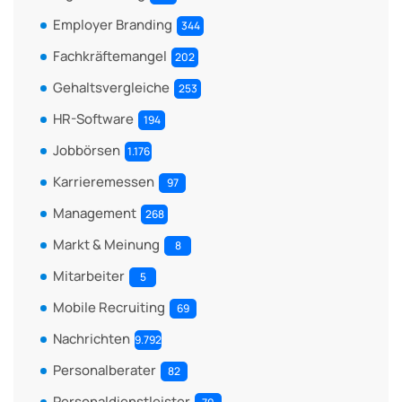
Employer Branding
344
Fachkräftemangel
202
Gehaltsvergleiche
253
HR-Software
194
Jobbörsen
1.176
Karrieremessen
97
Management
268
Markt & Meinung
8
Mitarbeiter
5
Mobile Recruiting
69
Nachrichten
9.792
Personalberater
82
Personaldienstleister