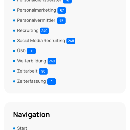
70
Personalmarketing
67
Personalvermittler
67
Recruiting
240
Social Media Recruiting
248
Ü50
1
Weiterbildung
240
Zeitarbeit
90
Zeiterfassung
1
Navigation
Start