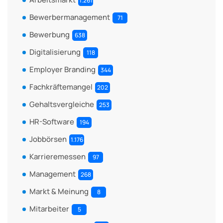
1.261
Bewerbermanagement
71
Bewerbung
638
Digitalisierung
118
Employer Branding
344
Fachkräftemangel
202
Gehaltsvergleiche
253
HR-Software
194
Jobbörsen
1.176
Karrieremessen
97
Management
268
Markt & Meinung
8
Mitarbeiter
5