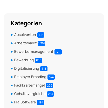
Kategorien
Absolventen
198
Arbeitsmarkt
1.261
Bewerbermanagement
71
Bewerbung
638
Digitalisierung
118
Employer Branding
344
Fachkräftemangel
202
Gehaltsvergleiche
253
HR-Software
194