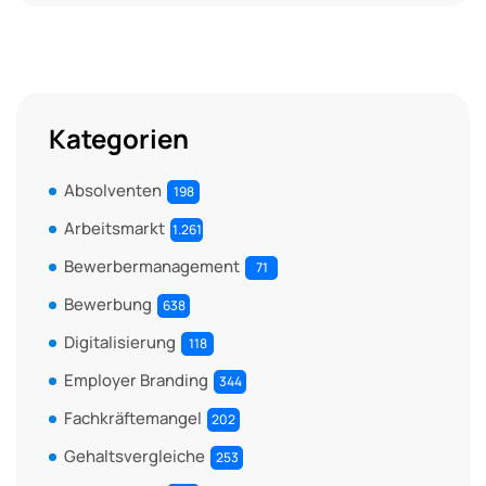
Kategorien
Absolventen
198
Arbeitsmarkt
1.261
Bewerbermanagement
71
Bewerbung
638
Digitalisierung
118
Employer Branding
344
Fachkräftemangel
202
Gehaltsvergleiche
253