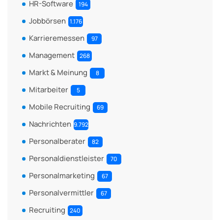
HR-Software
194
Jobbörsen
1.176
Karrieremessen
97
Management
268
Markt & Meinung
8
Mitarbeiter
5
Mobile Recruiting
69
Nachrichten
9.792
Personalberater
82
Personaldienstleister
70
Personalmarketing
67
Personalvermittler
67
Recruiting
240