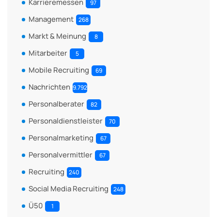
Karrieremessen
97
Management
268
Markt & Meinung
8
Mitarbeiter
5
Mobile Recruiting
69
Nachrichten
9.792
Personalberater
82
Personaldienstleister
70
Personalmarketing
67
Personalvermittler
67
Recruiting
240
Social Media Recruiting
248
Ü50
1