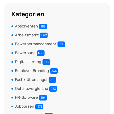
Kategorien
Absolventen
198
Arbeitsmarkt
1.261
Bewerbermanagement
71
Bewerbung
638
Digitalisierung
118
Employer Branding
344
Fachkräftemangel
202
Gehaltsvergleiche
253
HR-Software
194
Jobbörsen
1.176