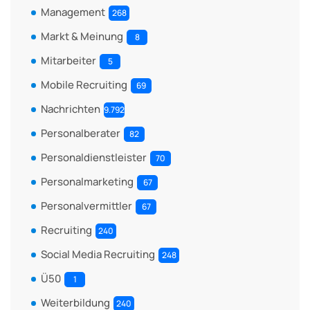
Management
268
Markt & Meinung
8
Mitarbeiter
5
Mobile Recruiting
69
Nachrichten
9.792
Personalberater
82
Personaldienstleister
70
Personalmarketing
67
Personalvermittler
67
Recruiting
240
Social Media Recruiting
248
Ü50
1
Weiterbildung
240