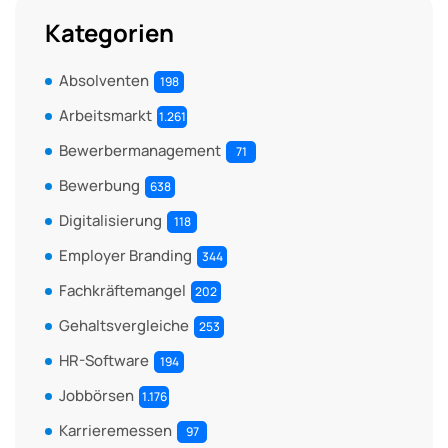
Kategorien
Absolventen
198
Arbeitsmarkt
1.261
Bewerbermanagement
71
Bewerbung
638
Digitalisierung
118
Employer Branding
344
Fachkräftemangel
202
Gehaltsvergleiche
253
HR-Software
194
Jobbörsen
1.176
Karrieremessen
97