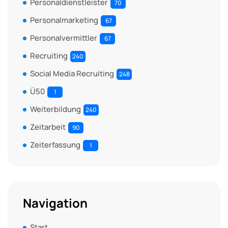
Personaldienstleister
70
Personalmarketing
67
Personalvermittler
67
Recruiting
240
Social Media Recruiting
248
Ü50
1
Weiterbildung
240
Zeitarbeit
90
Zeiterfassung
1
Navigation
Start