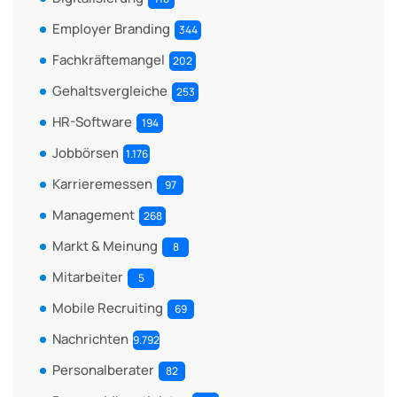
Employer Branding
344
Fachkräftemangel
202
Gehaltsvergleiche
253
HR-Software
194
Jobbörsen
1.176
Karrieremessen
97
Management
268
Markt & Meinung
8
Mitarbeiter
5
Mobile Recruiting
69
Nachrichten
9.792
Personalberater
82