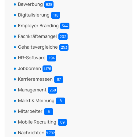
Bewerbung
638
Digitalisierung
118
Employer Branding
344
Fachkräftemangel
202
Gehaltsvergleiche
253
HR-Software
194
Jobbörsen
1.176
Karrieremessen
97
Management
268
Markt & Meinung
8
Mitarbeiter
5
Mobile Recruiting
69
Nachrichten
9.792