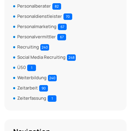
Personalberater
82
Personaldienstleister
70
Personalmarketing
67
Personalvermittler
67
Recruiting
240
Social Media Recruiting
248
Ü50
1
Weiterbildung
240
Zeitarbeit
90
Zeiterfassung
1