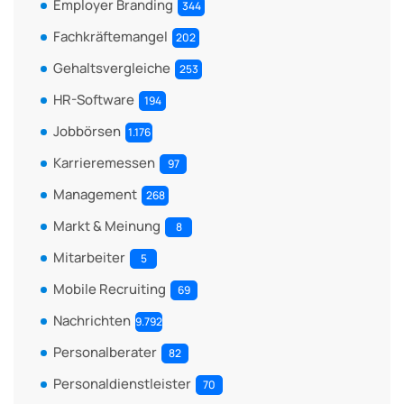
Employer Branding
344
Fachkräftemangel
202
Gehaltsvergleiche
253
HR-Software
194
Jobbörsen
1.176
Karrieremessen
97
Management
268
Markt & Meinung
8
Mitarbeiter
5
Mobile Recruiting
69
Nachrichten
9.792
Personalberater
82
Personaldienstleister
70