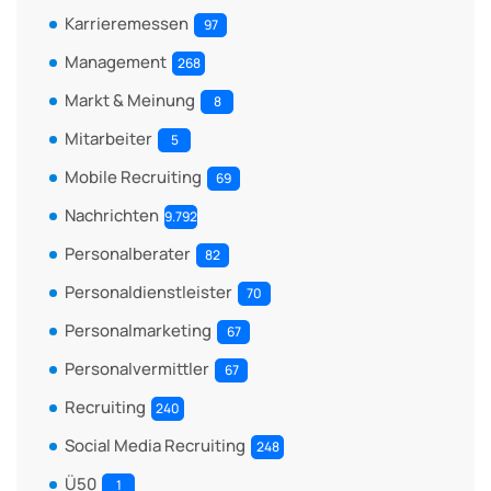
Karrieremessen
97
Management
268
Markt & Meinung
8
Mitarbeiter
5
Mobile Recruiting
69
Nachrichten
9.792
Personalberater
82
Personaldienstleister
70
Personalmarketing
67
Personalvermittler
67
Recruiting
240
Social Media Recruiting
248
Ü50
1