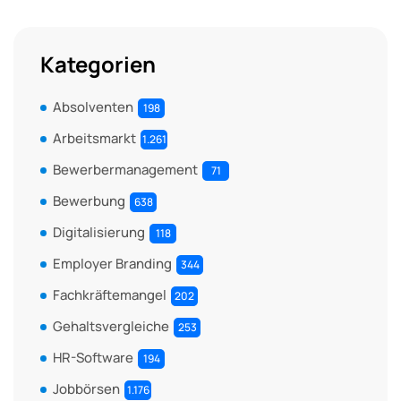
Kategorien
Absolventen
198
Arbeitsmarkt
1.261
Bewerbermanagement
71
Bewerbung
638
Digitalisierung
118
Employer Branding
344
Fachkräftemangel
202
Gehaltsvergleiche
253
HR-Software
194
Jobbörsen
1.176