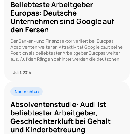
Beliebteste Arbeitgeber
Europas: Deutsche
Unternehmen sind Google auf
den Fersen
Der Banken- und Finanzsektor verliert bei Europas
Absolventen weiter an Attraktivität Google baut seine
Position als beliebtester Arbeitgeber Europas weiter
aus. Auf den Rängen dahinter werden die deutschen
Juli 1, 2014
Nachrichten
Absolventenstudie: Audi ist
beliebtester Arbeitgeber,
Geschlechter­kluft bei Gehalt
und Kinderbetreuung