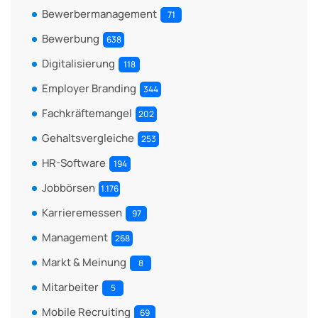
Bewerbermanagement
71
Bewerbung
638
Digitalisierung
118
Employer Branding
344
Fachkräftemangel
202
Gehaltsvergleiche
253
HR-Software
194
Jobbörsen
1.176
Karrieremessen
97
Management
268
Markt & Meinung
8
Mitarbeiter
5
Mobile Recruiting
69